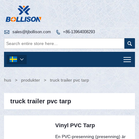

sales@tjbollison.com
+86-13964008293


Tog

hus
>
produkter
>
truck trailer pvc tarp
truck trailer pvc tarp
Vinyl PVC Tarp
En PVC-presenning (presenning) är