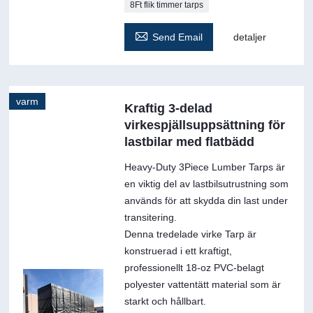
8Ft flik timmer tarps

Send Email
detaljer
varm
Kraftig 3-delad
virkespjällsuppsättning för
lastbilar med flatbädd
Heavy-Duty 3Piece Lumber Tarps är
en viktig del av lastbilsutrustning som
används för att skydda din last under
transitering.
Denna tredelade virke Tarp är
konstruerad i ett kraftigt,
professionellt 18-oz PVC-belagt
polyester vattentätt material som är
starkt och hållbart.