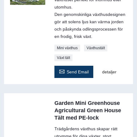
utomhus.
Den genomskinliga växthusdesignen
gör att solens ljus kan värma jorden
och påskynda odlingsprocessen för
en frodig, frisk växt.
Mini växthus
Växthustält
Växt tält

Send Email
detaljer
Garden Mini Greenhouse
Agricultural Green House
Tält med PE-lock
Trädgårdens växthus skapar rätt
utrymme för dina växter, stort