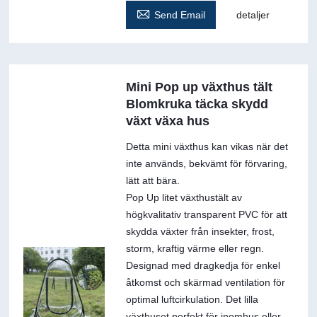

Send Email
detaljer
Mini Pop up växthus tält
Blomkruka täcka skydd
växt växa hus
Detta mini växthus kan vikas när det
inte används, bekvämt för förvaring,
lätt att bära.
Pop Up litet växthustält av
högkvalitativ transparent PVC för att
skydda växter från insekter, frost,
storm, kraftig värme eller regn.
Designad med dragkedja för enkel
åtkomst och skärmad ventilation för
optimal luftcirkulation. Det lilla
växthuset perfekt för inomhus eller