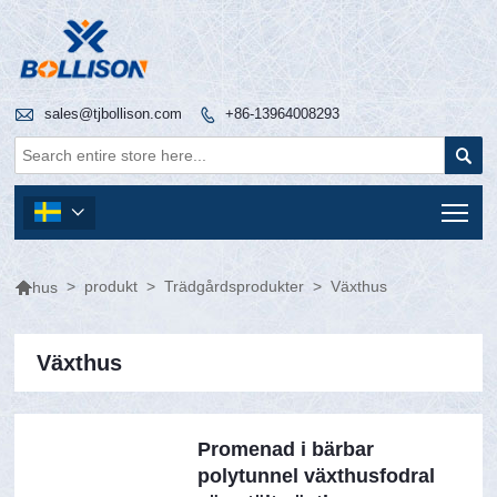

sales@tjbollison.com
+86-13964008293


Tog


>
produkt
>
Trädgårdsprodukter
>
Växthus
hus
Växthus
Promenad i bärbar
polytunnel växthusfodral