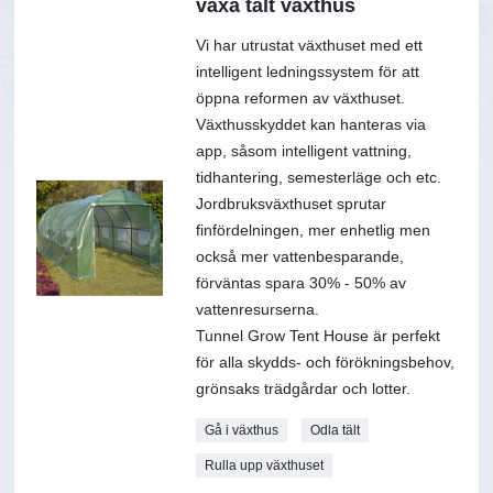
växa tält växthus
Vi har utrustat växthuset med ett
intelligent ledningssystem för att
öppna reformen av växthuset.
Växthusskyddet kan hanteras via
app, såsom intelligent vattning,
tidhantering, semesterläge och etc.
Jordbruksväxthuset sprutar
finfördelningen, mer enhetlig men
också mer vattenbesparande,
förväntas spara 30% - 50% av
vattenresurserna.
Tunnel Grow Tent House är perfekt
för alla skydds- och förökningsbehov,
grönsaks trädgårdar och lotter.
Gå i växthus
Odla tält
Rulla upp växthuset