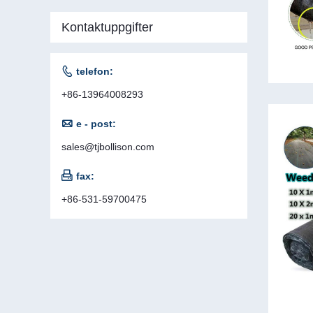
Kontaktuppgifter

telefon:
+86-13964008293

e - post:
sales@tjbollison.com

fax:
+86-531-59700475