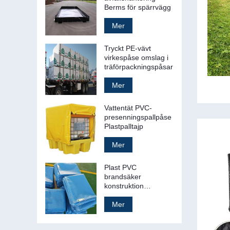
Berms för spärrvägg
Mer
Tryckt PE-vävt
virkespåse omslag i
träförpackningspåsar
Mer
Vattentät PVC-
presenningspallpåse
Plastpalltajp
Mer
Plast PVC
brandsäker
konstruktion
byggnadsställningar
säkerhetsnät ark
Mer