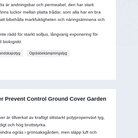
a är andningsbar och permeabel, den har stark
inns luckor mellan platta trådar, som alla har en bra
r att bibehålla markfuktigheten och näringsämnena och
nte rädd för starkt solljus, långvarig exponering för
 biologiskt.
andskapstyg
Ogräsbekämpningstyg
r Prevent Control Ground Cover Garden
är tillverkat av kraftigt slitstarkt polypropenvävt tyg,
igt och hög brottstyrka.
ndra ogräs i grönsaksgården, men släpp luft och