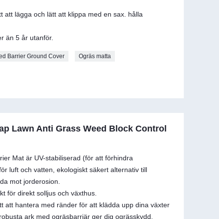
att lägga och lätt att klippa med en sax. hålla
r än 5 år utanför.
d Barrier Ground Cover
Ogräs matta
ap Lawn Anti Grass Weed Block Control
 Mat är UV-stabiliserad (för att förhindra
 luft och vatten, ekologiskt säkert alternativ till
ydda mot jorderosion.
 för direkt solljus och växthus.
t att hantera med ränder för att klädda upp dina växter
och robusta ark med ogräsbarriär ger dig ogrässkydd.