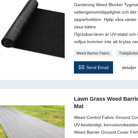
Gardening Weed Blocker Tygmatt
vattengenomsläpplighet och det f
sipparfunktion. Hjälp våra växte
växa bättre.
Ogräsbarriären är UV-stabil och i
solljus kommer inte att brytas ned
Weed Barrier Fabric
Trädgårdsl

Send Email
detaljer
Lawn Grass Weed Barrie
Mat
Weed Control Fabric Ground Cover 
UV-beständigt, korrosionsbeständ
Weed Barrier Ground Cover Förhi