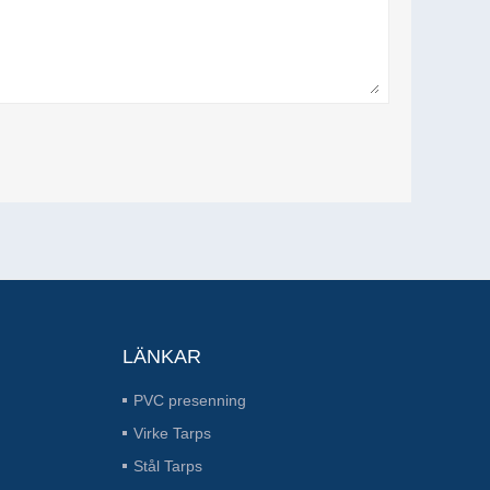
LÄNKAR
PVC presenning
Virke Tarps
Stål Tarps