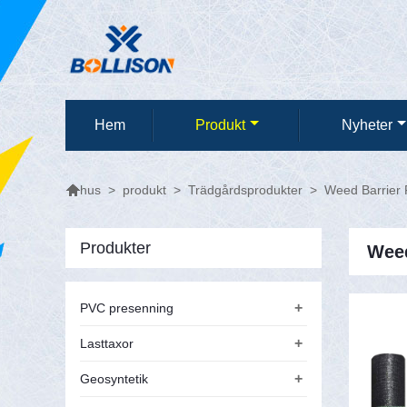
Hem
Produkt
Nyheter

>
produkt
>
Trädgårdsprodukter
>
Weed Barrier 
hus
Produkter
Weed
+
PVC presenning
+
Lasttaxor
+
Geosyntetik