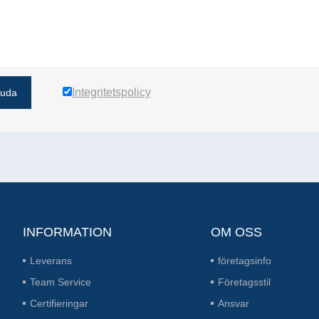
Integritetspolicy
juda
INFORMATION
OM OSS
Leverans
företagsinfo
Team Service
Företagsstil
Certifieringar
Ansvar