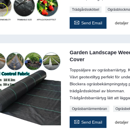
Trädgårdsskötsel
Ogräsblockma

Send Email
detaljer
Garden Landscape Weed
Cover
Toppsäljare av ogräsbarriärtyg. 
Vävt geotextiltyg perfekt för unde
Blockera ogräsbekämpningstyg perf
trädgårdsskötsel av blomman.
Trädgårdsbarriärtyg lätt att lägga
Ogräsbarriärmembran
Ogräsbe

Send Email
detaljer