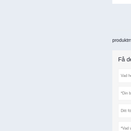
produktm
Få d