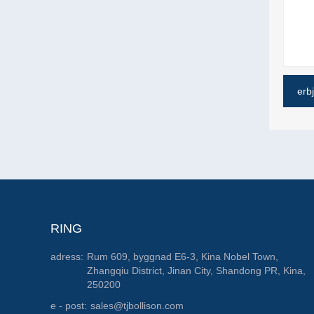
erb
RING
adress:
Rum 609, byggnad E6-3, Kina Nobel Town,
Zhangqiu District, Jinan City, Shandong PR, Kina,
250200
e - post:
sales@tjbollison.com