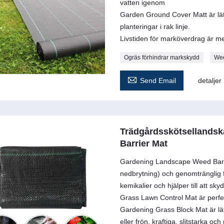
vatten igenom
Garden Ground Cover Matt är lätt 
planteringar i rak linje.
Livstiden för marköverdrag är me
Ogräs förhindrar markskydd
Wee

Send Email
detaljer
Trädgårdsskötsellandsk
Barrier Mat
Gardening Landscape Weed Barrier
nedbrytning) och genomtränglig för
kemikalier och hjälper till att sk
Grass Lawn Control Mat är perfekt
Gardening Grass Block Mat är lät
eller frön, kraftiga, slitstarka 