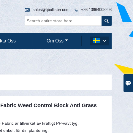

sales@tjbollison.com
+86-13964008293


kta Oss
Om Oss


Fabric Weed Control Block Anti Grass
bric är tillverkat av kraftigt PP-vävt tyg.
 enkelt för din plantering.