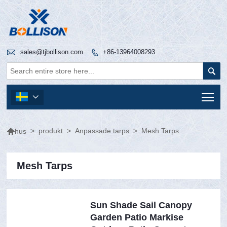

sales@tjbollison.com
+86-13964008293


Tog


>
produkt
>
Anpassade tarps
>
Mesh Tarps
hus
Mesh Tarps
Sun Shade Sail Canopy
Garden Patio Markise