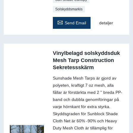
Solskyddsmarkis

Send Email
detaljer
Vinylbelagd solskyddsduk
Mesh Tarp Construction
Sekretessskärm
Sunshade Mesh Tarps är gjord av
polyeten, kraftigt 7 oz mesh, alla
fållar är förstärkta med 2 '' breda PP-
band och dubbla genomföringar på
varje hörnkant för extra styrka.
Skyddsgraden för Sunblock Shade
Cloth Net är 60% -90% och Heavy
Duty Mesh Cloth är tillämplig för