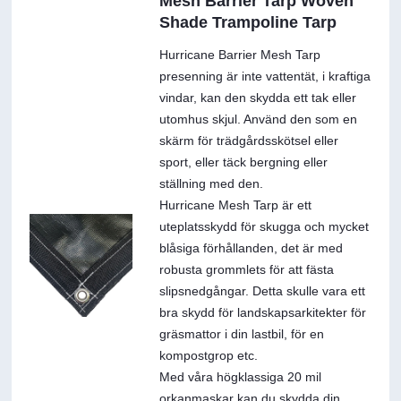
Mesh Barrier Tarp Woven
Shade Trampoline Tarp
Hurricane Barrier Mesh Tarp
presenning är inte vattentät, i kraftiga
vindar, kan den skydda ett tak eller
utomhus skjul. Använd den som en
skärm för trädgårdsskötsel eller
sport, eller täck bergning eller
ställning med den.
Hurricane Mesh Tarp är ett
uteplatsskydd för skugga och mycket
blåsiga förhållanden, det är med
robusta grommlets för att fästa
slipsnedgångar. Detta skulle vara ett
bra skydd för landskapsarkitekter för
gräsmattor i din lastbil, för en
kompostgrop etc.
Med våra högklassiga 20 mil
orkanmaskar kan du skydda din